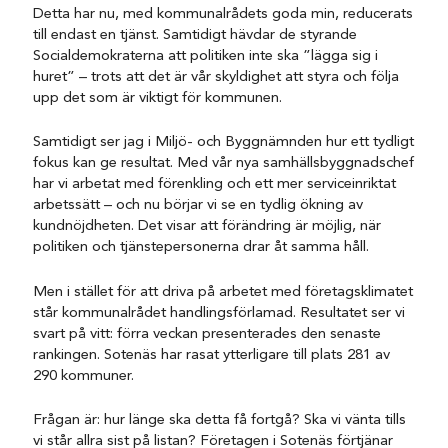
Detta har nu, med kommunalrådets goda min, reducerats
till endast en tjänst. Samtidigt hävdar de styrande
Socialdemokraterna att politiken inte ska ”lägga sig i
huret” – trots att det är vår skyldighet att styra och följa
upp det som är viktigt för kommunen.
Samtidigt ser jag i Miljö- och Byggnämnden hur ett tydligt
fokus kan ge resultat. Med vår nya samhällsbyggnadschef
har vi arbetat med förenkling och ett mer serviceinriktat
arbetssätt – och nu börjar vi se en tydlig ökning av
kundnöjdheten. Det visar att förändring är möjlig, när
politiken och tjänstepersonerna drar åt samma håll.
Men i stället för att driva på arbetet med företagsklimatet
står kommunalrådet handlingsförlamad. Resultatet ser vi
svart på vitt: förra veckan presenterades den senaste
rankingen. Sotenäs har rasat ytterligare till plats 281 av
290 kommuner.
Frågan är: hur länge ska detta få fortgå? Ska vi vänta tills
vi står allra sist på listan? Företagen i Sotenäs förtjänar