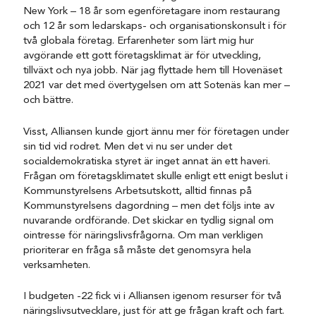
New York – 18 år som egenföretagare inom restaurang
och 12 år som ledarskaps- och organisationskonsult i för
två globala företag. Erfarenheter som lärt mig hur
avgörande ett gott företagsklimat är för utveckling,
tillväxt och nya jobb. När jag flyttade hem till Hovenäset
2021 var det med övertygelsen om att Sotenäs kan mer –
och bättre.
Visst, Alliansen kunde gjort ännu mer för företagen under
sin tid vid rodret. Men det vi nu ser under det
socialdemokratiska styret är inget annat än ett haveri.
Frågan om företagsklimatet skulle enligt ett enigt beslut i
Kommunstyrelsens Arbetsutskott, alltid finnas på
Kommunstyrelsens dagordning – men det följs inte av
nuvarande ordförande. Det skickar en tydlig signal om
ointresse för näringslivsfrågorna. Om man verkligen
prioriterar en fråga så måste det genomsyra hela
verksamheten.
I budgeten -22 fick vi i Alliansen igenom resurser för två
näringslivsutvecklare, just för att ge frågan kraft och fart.