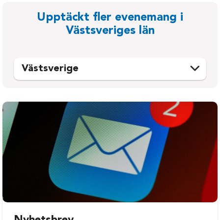
Upptäckt fler evenemang i
Västsveriges län
Västsverige
Ale
Mellerud
Alingsås
Munkedal
Bengtsfors
Mölndal
Bollebygd
Orust
Borås
Partille
Dals-Ed
Sotenäs
Falkenberg
Stenungsund
Färgelanda
Strömstad
Göteborg
Svenljunga