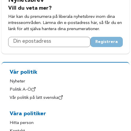
Nyhetsbrev
Halland
Tanum
Vill du veta mer?
Halmstad
Tjörn
Här kan du prenumera på liberala nyhetsbrev inom dina
intresseområden. Lämna din e-postadress här, så får du en
Herrljunga
Tranemo
länk för att själva hantera dina prenumerationer.
Hylte
Trollhättan
Registrera
Härryda
Uddevalla
Kungsbacka
Ulricehamn
Kungälv
Varberg
Laholm
Vårgårda
Vår politik
Lerum
Vänersborg
Nyheter
Politik A-Ö
Lilla Edet
Åmål
Vår politik på lätt svenska
Lysekil
Öckerö
Mark
Våra politiker
Hitta person