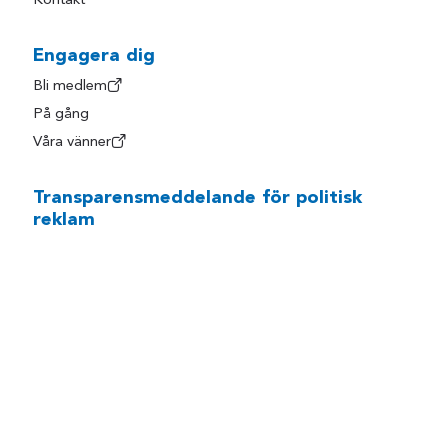
Kontakt
Engagera dig
Bli medlem
På gång
Våra vänner
Transparensmeddelande för politisk
reklam
Sotenäs
Kärleksvägen 3
456 42 Hovenäset
sotenas@liberalerna.SE