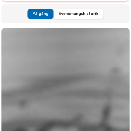
På gång
Evenemangshistorik